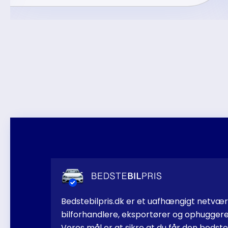
Bedstebilpris.dk er et uafhængigt netvæ
bilforhandlere, eksportører og ophugger
Vores mål er at sikre at du får den bedste p