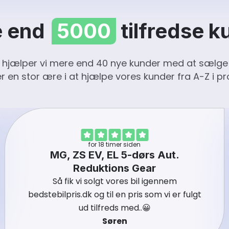
 end
5000
tilfredse k
 hjælper vi mere end 40 nye kunder med at sælge d
r en stor ære i at hjælpe vores kunder fra A-Z i p
for 18 timer siden
MG, ZS EV, EL 5-dørs Aut.
Reduktions Gear
Så fik vi solgt vores bil igennem
bedstebilpris.dk og til en pris som vi er fulgt
ud tilfreds med..😀
Søren