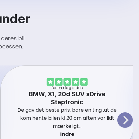
under
eres bil.
rocessen.
for en dag siden
BMW, X1, 20d SUV sDrive
Steptronic
De gav det beste pris, bare en ting ,at de
kom hente bilen kl 20 om aften var lidt
mærkeligt…
Indre