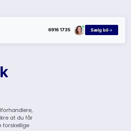
6916 1735
Sælg bil
dk
lforhandlere,
kre at du får
 forskellige