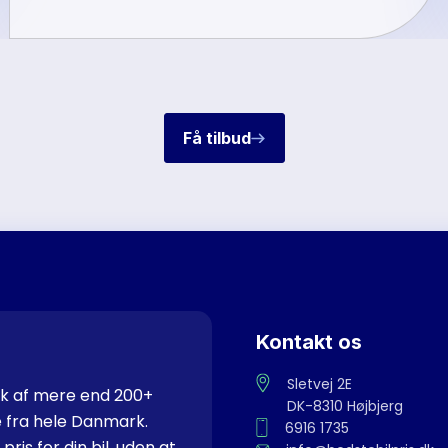
Få tilbud
Kontakt os
Sletvej 2E
rk af mere end 200+
DK-8310 Højbjerg
e fra hele Danmark.
6916 1735
ris for din bil, uden at