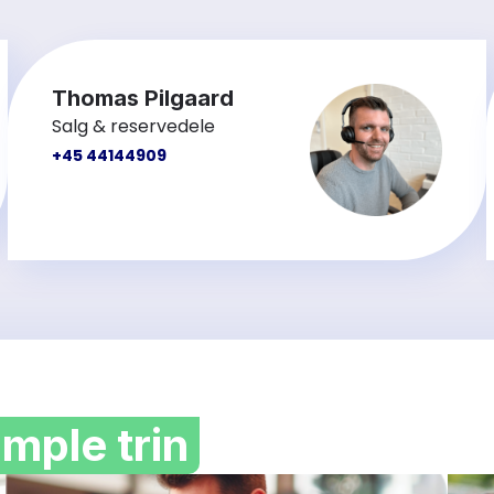
Thomas Pilgaard
Salg & reservedele
+45 44144909
imple trin