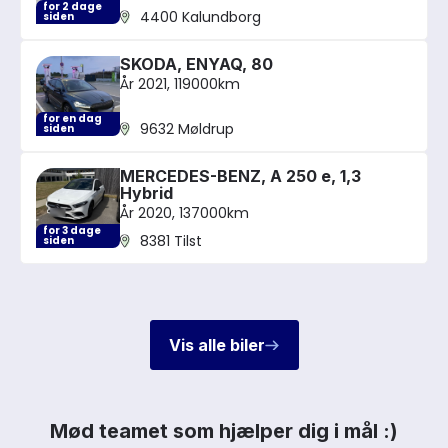
for 2 dage
4400 Kalundborg
siden
SKODA, ENYAQ, 80
År 2021, 119000km
for en dag
9632 Møldrup
siden
MERCEDES-BENZ, A 250 e, 1,3
Hybrid
År 2020, 137000km
for 3 dage
8381 Tilst
siden
Vis alle biler
Mød teamet som hjælper dig i mål :)