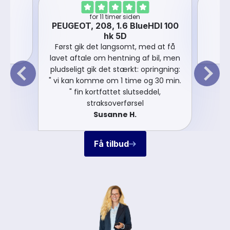
for 11 timer siden
V
PEUGEOT, 208, 1.6 BlueHDI 100
hk 5D
Først gik det langsomt, med at få
lavet aftale om hentning af bil, men
pludseligt gik det stærkt: opringning:
" vi kan komme om 1 time og 30 min.
" fin kortfattet slutseddel,
straksoverførsel
Susanne H.
Få tilbud