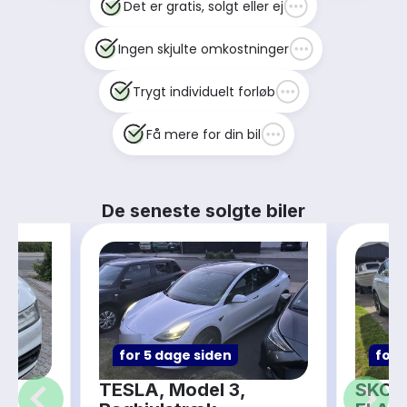
Det er gratis, solgt eller ej
Ingen skjulte omkostninger
Trygt individuelt forløb
Få mere for din bil
De seneste solgte biler
for 5 dage siden
for 
DI
TESLA, Model 3,
SKODA