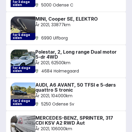
for 3 dage
5000 Odense C
siden
MINI, Cooper SE, ELEKTRO
År 2021, 33877km
for 5 dage
6990 Ulfborg
siden
Polestar, 2, Long range Dual motor
5-dr 4WD
År 2021, 62500km
for 4 dage
4684 Holmegaard
siden
AUDI, A6 AVANT, 50 TFSI e 5-dørs
quattro S tronic
År 2021, 104000km
for 2 dage
5250 Odense Sv
siden
MERCEDES-BENZ, SPRINTER, 317
CDI KSV A2 RWD Aut
År 2021, 106000km