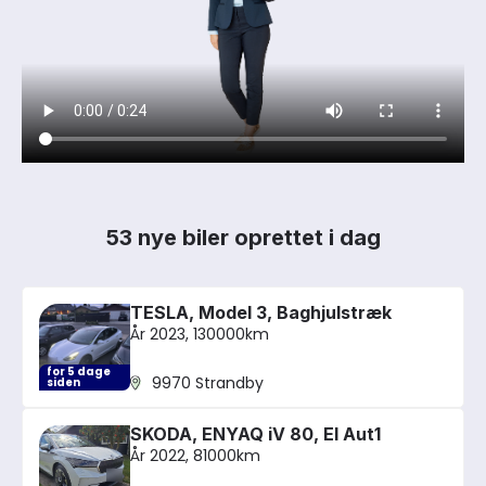
53 nye biler oprettet i dag
TESLA, Model 3, Baghjulstræk
År 2023, 130000km
for 5 dage
9970 Strandby
siden
SKODA, ENYAQ iV 80, El Aut1
År 2022, 81000km